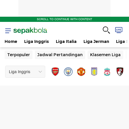
SCROLL TO CONTINUE WITH CONTENT
Home
Liga Inggris
Liga Italia
Liga Jerman
Liga 
Terpopuler
Jadwal Pertandingan
Klasemen Liga