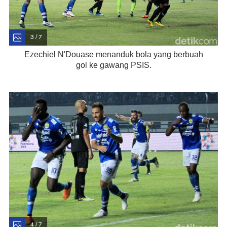
3 / 7
Ezechiel N'Douase menanduk bola yang berbuah
gol ke gawang PSIS.
4 / 7