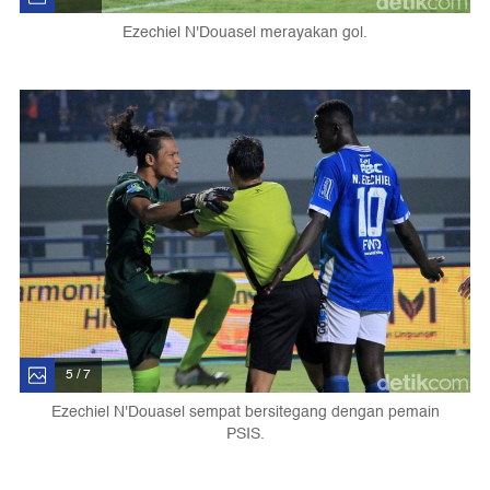
Ezechiel N'Douasel merayakan gol.
5 / 7
Ezechiel N'Douasel sempat bersitegang dengan pemain
PSIS.