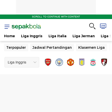
SCROLL TO CONTINUE WITH CONTENT
Home
Liga Inggris
Liga Italia
Liga Jerman
Liga 
Terpopuler
Jadwal Pertandingan
Klasemen Liga