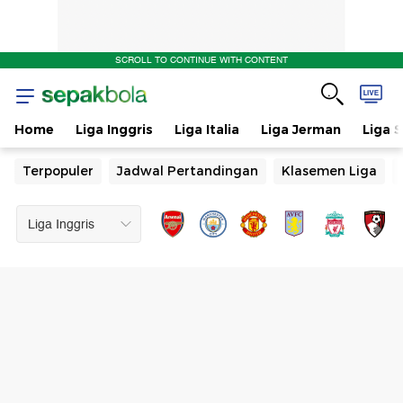
SCROLL TO CONTINUE WITH CONTENT
Home
Liga Inggris
Liga Italia
Liga Jerman
Liga 
Terpopuler
Jadwal Pertandingan
Klasemen Liga