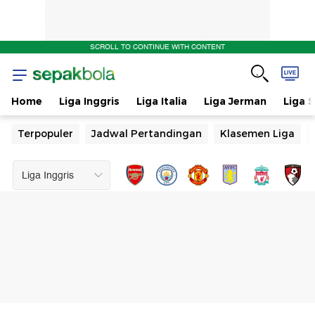
SCROLL TO CONTINUE WITH CONTENT
Home
Liga Inggris
Liga Italia
Liga Jerman
Liga 
Terpopuler
Jadwal Pertandingan
Klasemen Liga