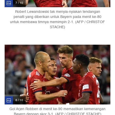
7 / 10
Robert Lewandowski tak menyia-nyiakan tendangan
penalti yang diberikan untuk Bayern pada menit ke-80
untuk membawa timnya memimpin 2-1. (AFP / CHRISTOF
STACHE)
8 / 10
Gol Arjen Robben di menit ke-90 memastikan kemenangan
Bayern dengan skor 3-1. (AFP / CHRISTOF STACHE)