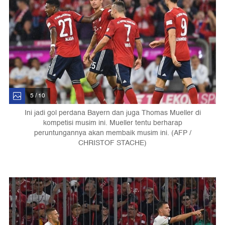
5 / 10
Ini jadi gol perdana Bayern dan juga Thomas Mueller di
kompetisi musim ini. Mueller tentu berharap
peruntungannya akan membaik musim ini. (AFP /
CHRISTOF STACHE)