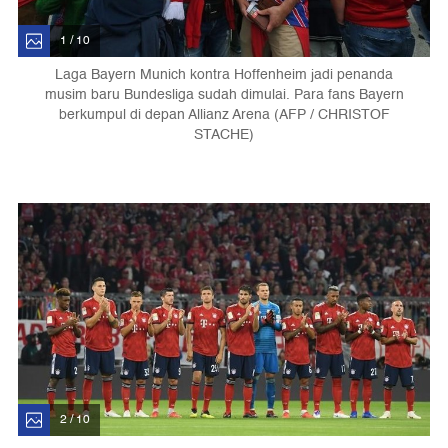
1 / 10
Laga Bayern Munich kontra Hoffenheim jadi penanda
musim baru Bundesliga sudah dimulai. Para fans Bayern
berkumpul di depan Allianz Arena (AFP / CHRISTOF
STACHE)
2 / 10