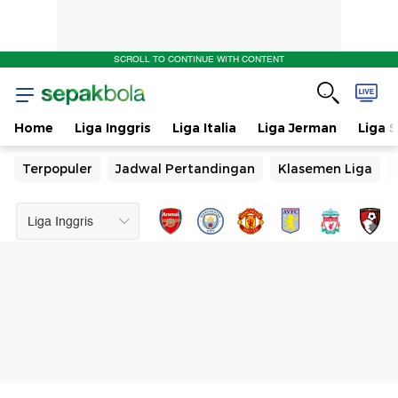
SCROLL TO CONTINUE WITH CONTENT
Home
Liga Inggris
Liga Italia
Liga Jerman
Liga 
Terpopuler
Jadwal Pertandingan
Klasemen Liga