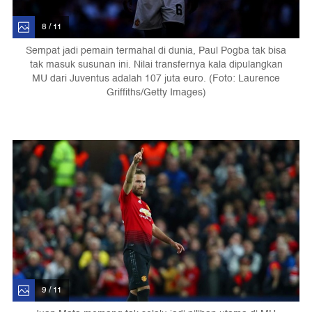
8 / 11
Sempat jadi pemain termahal di dunia, Paul Pogba tak bisa
tak masuk susunan ini. Nilai transfernya kala dipulangkan
MU dari Juventus adalah 107 juta euro. (Foto: Laurence
Griffiths/Getty Images)
9 / 11