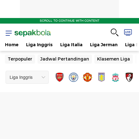
SCROLL TO CONTINUE WITH CONTENT
Home
Liga Inggris
Liga Italia
Liga Jerman
Liga 
Terpopuler
Jadwal Pertandingan
Klasemen Liga