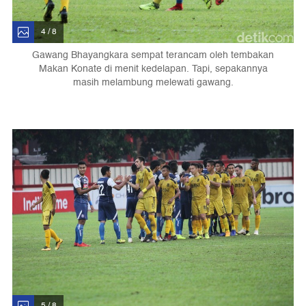
4 / 8
Gawang Bhayangkara sempat terancam oleh tembakan
Makan Konate di menit kedelapan. Tapi, sepakannya
masih melambung melewati gawang.
5 / 8