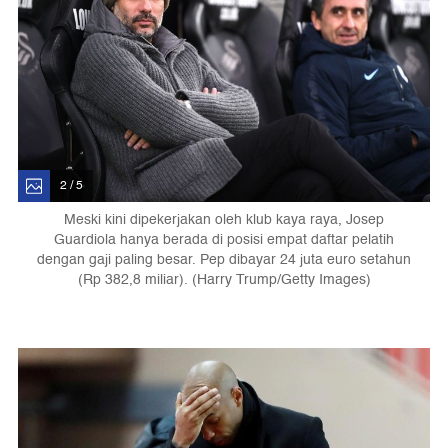
2 / 5
Meski kini dipekerjakan oleh klub kaya raya, Josep
Guardiola hanya berada di posisi empat daftar pelatih
dengan gaji paling besar. Pep dibayar 24 juta euro setahun
(Rp 382,8 miliar). (Harry Trump/Getty Images)