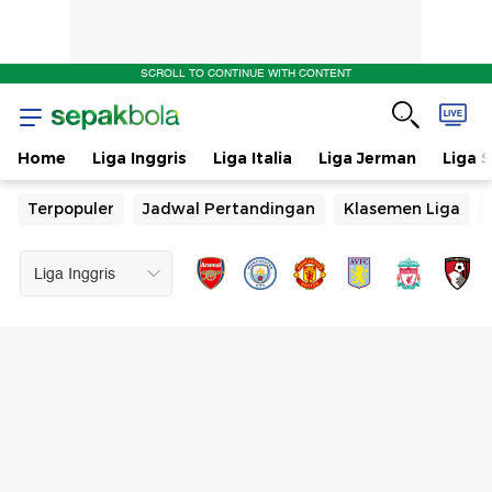
SCROLL TO CONTINUE WITH CONTENT
Home
Liga Inggris
Liga Italia
Liga Jerman
Liga 
Terpopuler
Jadwal Pertandingan
Klasemen Liga