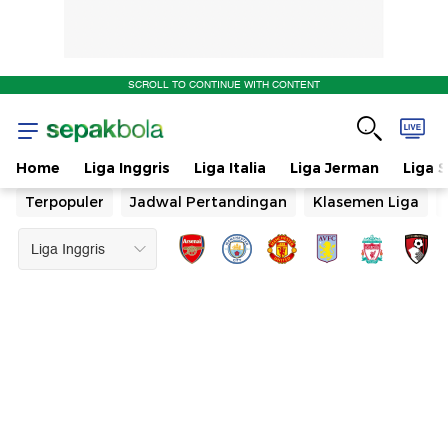
SCROLL TO CONTINUE WITH CONTENT
Home
Liga Inggris
Liga Italia
Liga Jerman
Liga 
Terpopuler
Jadwal Pertandingan
Klasemen Liga