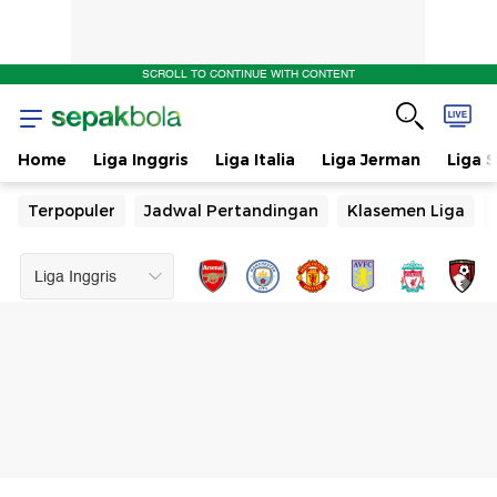
SCROLL TO CONTINUE WITH CONTENT
Home
Liga Inggris
Liga Italia
Liga Jerman
Liga 
Terpopuler
Jadwal Pertandingan
Klasemen Liga