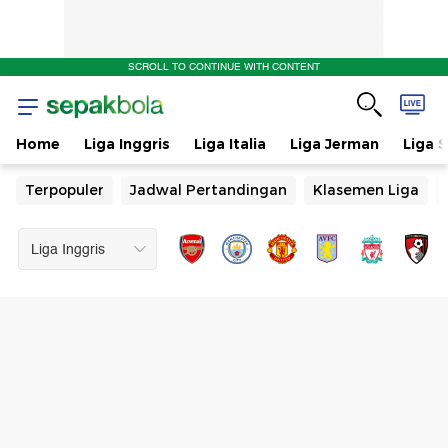
SCROLL TO CONTINUE WITH CONTENT
Home
Liga Inggris
Liga Italia
Liga Jerman
Liga 
Terpopuler
Jadwal Pertandingan
Klasemen Liga