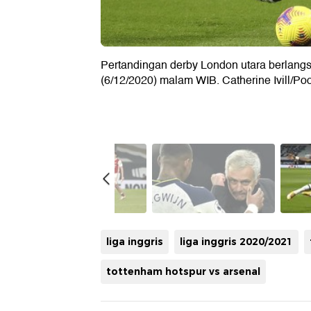
Pertandingan derby London utara berlang
(6/12/2020) malam WIB. Catherine Ivill/Poo
liga inggris
liga inggris 2020/2021
tottenham hotspur vs arsenal