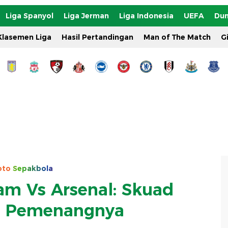
Liga Spanyol
Liga Jerman
Liga Indonesia
UEFA
Dun
Klasemen Liga
Hasil Pertandingan
Man of The Match
G
oto
Sepakbola
am Vs Arsenal: Skuad
o Pemenangnya