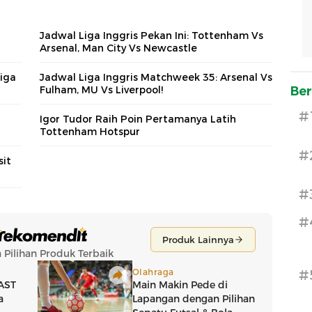
Jadwal Liga Inggris Pekan Ini: Tottenham Vs
Arsenal, Man City Vs Newcastle
iga
Jadwal Liga Inggris Matchweek 35: Arsenal Vs
Fulham, MU Vs Liverpool!
Ber
#
Igor Tudor Raih Poin Pertamanya Latih
Tottenham Hotspur
#
sit
#
#
#