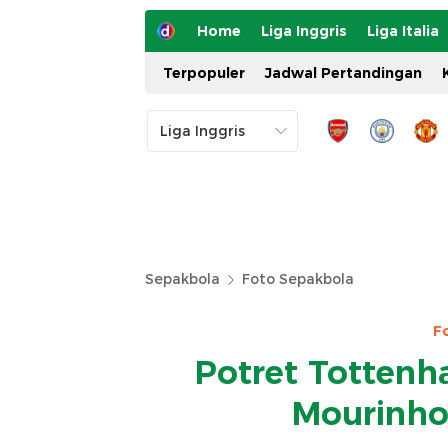
Home
Liga Inggris
Liga Italia
Terpopuler
Jadwal Pertandingan
Sepakbola
Foto Sepakbola
F
Potret Tottenh
Mourinh