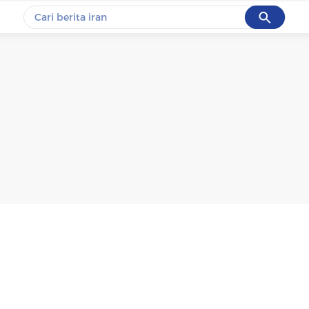
Cancel
Yang sedang ramai dicari
#1
gempa hari ini
#2
gempa
#3
prabowo
#4
iran
#5
demo
Promoted
Terakhir yang dicari
Loading...