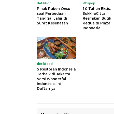
detikHot
Wolipop
Pihak Ruben Onsu
10 Tahun Eksis,
soal Perbedaan
SukkhaCitta
Tanggal Lahir di
Resmikan Butik
Surat Kesehatan
Kedua di Plaza
Indonesia
detikFood
5 Restoran Indonesia
Terbaik di Jakarta
Versi Wonderful
Indonesia, Ini
Daftarnya!