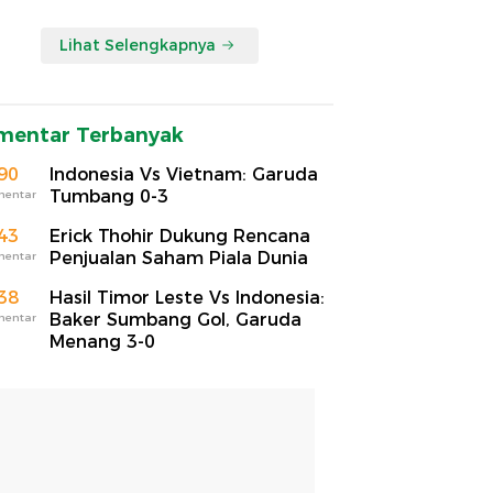
Lihat Selengkapnya
mentar Terbanyak
90
Indonesia Vs Vietnam: Garuda
Tumbang 0-3
mentar
43
Erick Thohir Dukung Rencana
Penjualan Saham Piala Dunia
mentar
38
Hasil Timor Leste Vs Indonesia:
Baker Sumbang Gol, Garuda
mentar
Menang 3-0