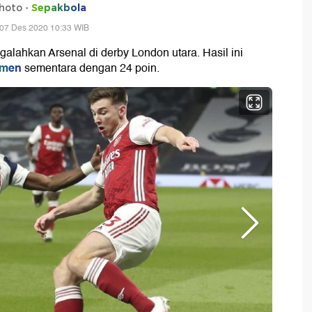
hoto -
Sepakbola
 07 Des 2020 10:33 WIB
alahkan Arsenal di derby London utara. Hasil ini
emen
sementara dengan 24 poin.