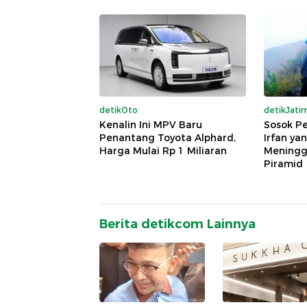
detikOto
detikJati
Kenalin Ini MPV Baru
Sosok Pe
Penantang Toyota Alphard,
Irfan ya
Harga Mulai Rp 1 Miliaran
Meningg
Piramid
Berita detikcom Lainnya