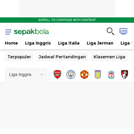
SCROLL TO CONTINUE WITH CONTENT
Home
Liga Inggris
Liga Italia
Liga Jerman
Liga 
Terpopuler
Jadwal Pertandingan
Klasemen Liga