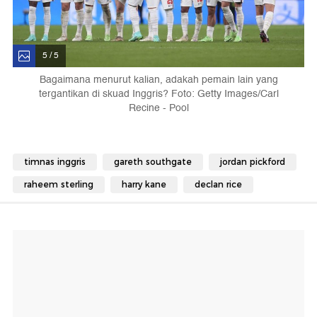
5 / 5
Bagaimana menurut kalian, adakah pemain lain yang
tergantikan di skuad Inggris? Foto: Getty Images/Carl
Recine - Pool
timnas inggris
gareth southgate
jordan pickford
raheem sterling
harry kane
declan rice