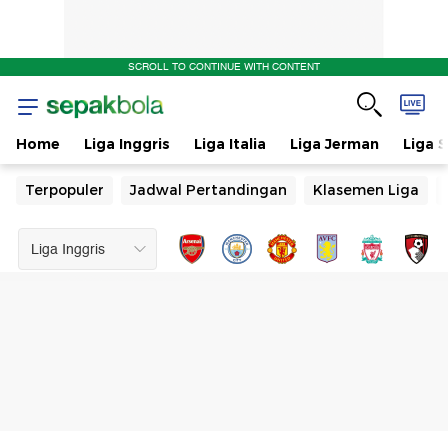
SCROLL TO CONTINUE WITH CONTENT
Home
Liga Inggris
Liga Italia
Liga Jerman
Liga 
Terpopuler
Jadwal Pertandingan
Klasemen Liga