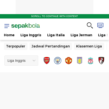
SCROLL TO CONTINUE WITH CONTENT
Home
Liga Inggris
Liga Italia
Liga Jerman
Liga 
Terpopuler
Jadwal Pertandingan
Klasemen Liga