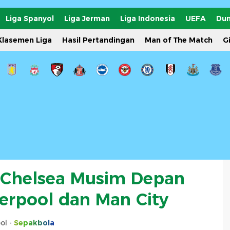
Liga Spanyol
Liga Jerman
Liga Indonesia
UEFA
Dun
Klasemen Liga
Hasil Pertandingan
Man of The Match
G
 Chelsea Musim Depan
verpool dan Man City
ol -
Sepakbola