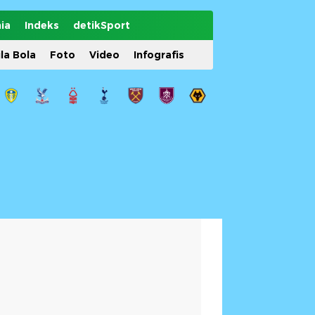
ia
Indeks
detikSport
ila Bola
Foto
Video
Infografis