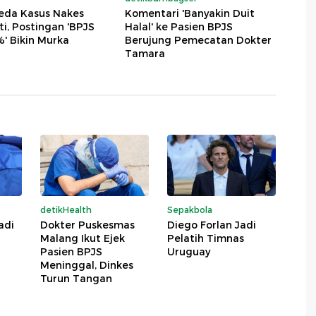
eda Kasus Nakes
Komentari 'Banyakin Duit
i, Postingan 'BPJS
Halal' ke Pasien BPJS
' Bikin Murka
Berujung Pemecatan Dokter
Tamara
detikHealth
Sepakbola
adi
Dokter Puskesmas
Diego Forlan Jadi
Malang Ikut Ejek
Pelatih Timnas
Pasien BPJS
Uruguay
Meninggal, Dinkes
Turun Tangan