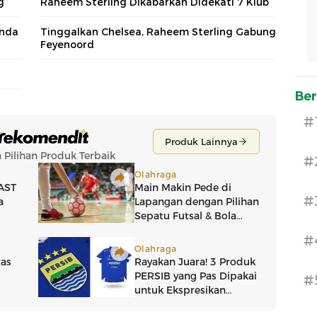
g
Raheem Sterling Dikabarkan Didekati 7 Klub
anda
Tinggalkan Chelsea, Raheem Sterling Gabung
Feyenoord
Ber
#
#
#
#
#