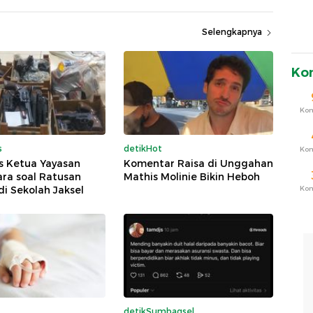
Selengkapnya
Ko
Ko
s
detikHot
Ko
s Ketua Yayasan
Komentar Raisa di Unggahan
ra soal Ratusan
Mathis Molinie Bikin Heboh
Ko
di Sekolah Jaksel
detikSumbagsel