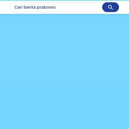
Cancel
Yang sedang ramai dicari
#1
data live draw sgp
#2
piala presiden 2026
#3
prabowo
#4
iran
#5
gempa hari ini
Promoted
Terakhir yang dicari
Loading...