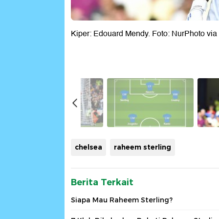
Kiper: Edouard Mendy. Foto: NurPhoto via
chelsea
raheem sterling
Berita Terkait
Siapa Mau Raheem Sterling?