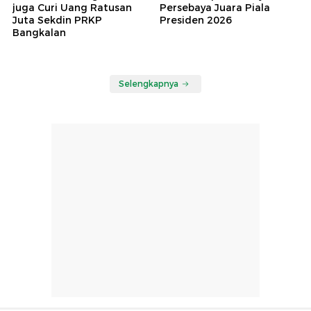
juga Curi Uang Ratusan
Persebaya Juara Piala
Juta Sekdin PRKP
Presiden 2026
Bangkalan
Selengkapnya