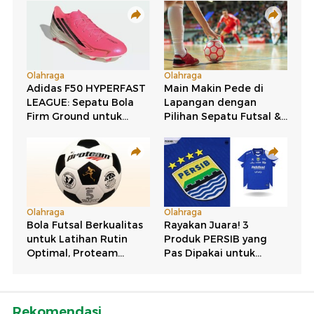
Rekomendasi