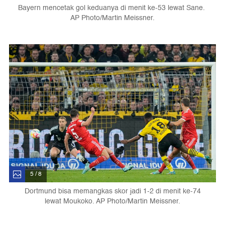
Bayern mencetak gol keduanya di menit ke-53 lewat Sane.
AP Photo/Martin Meissner.
5 / 8
Dortmund bisa memangkas skor jadi 1-2 di menit ke-74
lewat Moukoko. AP Photo/Martin Meissner.