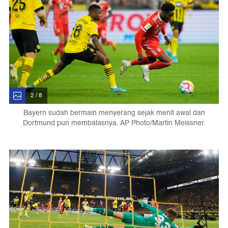
2 / 8
Bayern sudah bermain menyerang sejak menit awal dan
Dortmund pun membalasnya. AP Photo/Martin Meissner.