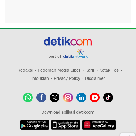
part of
Redaksi
Pedoman Media Siber
Karir
Kotak Pos
Info Iklan
Privacy Policy
Disclaimer
Download aplikasi detikcom