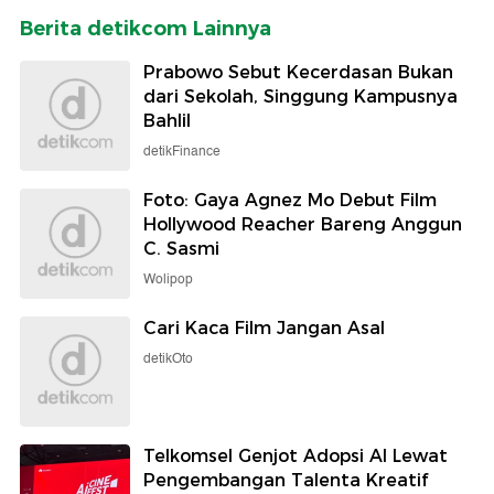
Berita detikcom Lainnya
Prabowo Sebut Kecerdasan Bukan
dari Sekolah, Singgung Kampusnya
Bahlil
detikFinance
Foto: Gaya Agnez Mo Debut Film
Hollywood Reacher Bareng Anggun
C. Sasmi
Wolipop
Cari Kaca Film Jangan Asal
detikOto
Telkomsel Genjot Adopsi AI Lewat
Pengembangan Talenta Kreatif