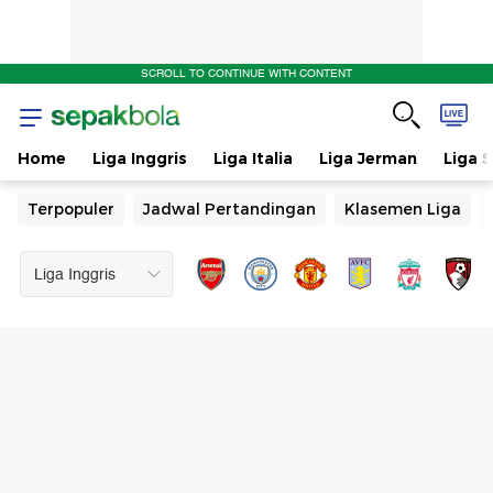
SCROLL TO CONTINUE WITH CONTENT
Home
Liga Inggris
Liga Italia
Liga Jerman
Liga 
Terpopuler
Jadwal Pertandingan
Klasemen Liga