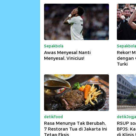
Sepakbola
Sepakbol
Awas Menyesal Nanti
Rekor! M
Menyesal, Vinicius!
dengan G
Turki
detikFood
detikJogj
Rasa Menunya Tak Berubah,
RSUP so
7 Restoran Tua di Jakarta Ini
BPJS: K
Tetap Eksis
di Klinis