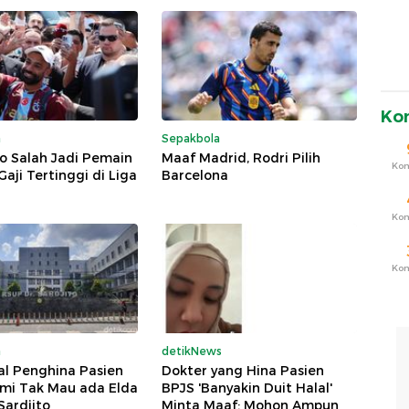
Ko
a
Sepakbola
o Salah Jadi Pemain
Maaf Madrid, Rodri Pilih
Ko
aji Tertinggi di Liga
Barcelona
Ko
Ko
a
detikNews
al Penghina Pasien
Dokter yang Hina Pasien
ami Tak Mau ada Elda
BPJS 'Banyakin Duit Halal'
 Sardjito
Minta Maaf: Mohon Ampun