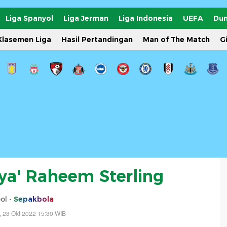
Liga Spanyol
Liga Jerman
Liga Indonesia
UEFA
Dun
Klasemen Liga
Hasil Pertandingan
Man of The Match
G
a' Raheem Sterling
ol -
Sepakbola
 23 Okt 2022 15:30 WIB