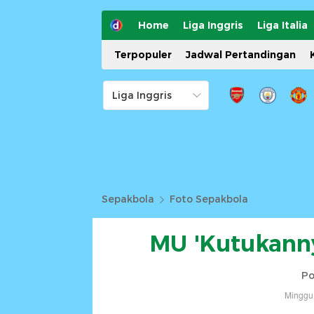
Home
Liga Inggris
Liga Italia
Terpopuler
Jadwal Pertandingan
Sepakbola
Foto Sepakbola
MU 'Kutukanny
Po
Minggu,