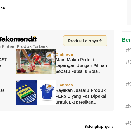
 ke
Ber
#
#
#
#
#
Selengkapnya