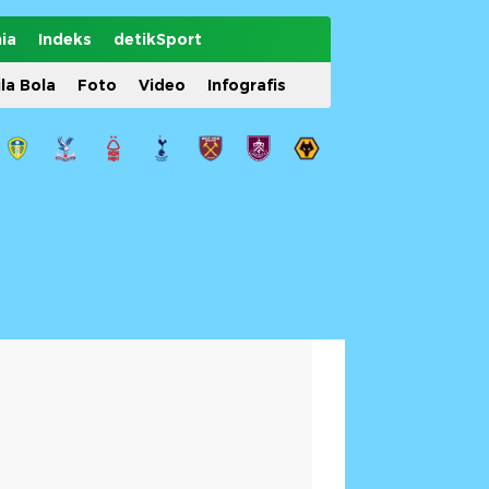
ia
Indeks
detikSport
ila Bola
Foto
Video
Infografis