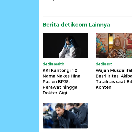
Berita detikcom Lainnya
detikHealth
detikHot
KKI Kantongi 10
Wajah Musdalifa
Nama Nakes Hina
Basri Iritasi Akib
Pasien BPJS,
Totalitas saat Bi
Perawat hingga
Konten
Dokter Gigi