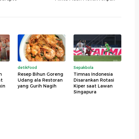
detikFood
Sepakbola
h
Resep Bihun Goreng
Timnas Indonesia
at
Udang ala Restoran
Disarankan Rotasi
kin
yang Gurih Nagih
Kiper saat Lawan
Singapura