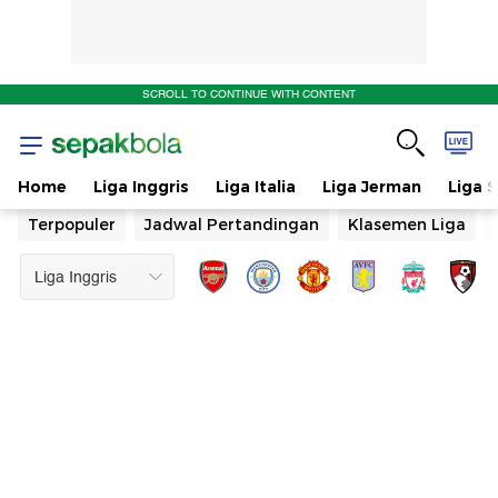
SCROLL TO CONTINUE WITH CONTENT
Home
Liga Inggris
Liga Italia
Liga Jerman
Liga 
Terpopuler
Jadwal Pertandingan
Klasemen Liga