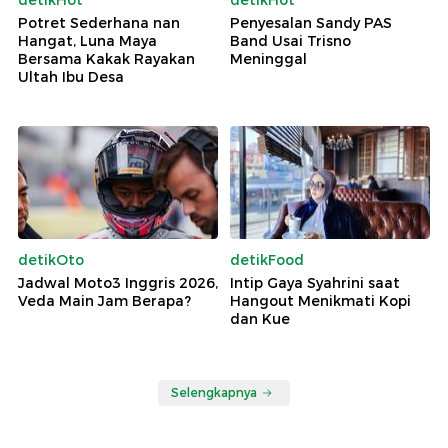
detikHot
detikHot
Potret Sederhana nan
Penyesalan Sandy PAS
Hangat, Luna Maya
Band Usai Trisno
Bersama Kakak Rayakan
Meninggal
Ultah Ibu Desa
detikOto
detikFood
Jadwal Moto3 Inggris 2026,
Intip Gaya Syahrini saat
Veda Main Jam Berapa?
Hangout Menikmati Kopi
dan Kue
Selengkapnya