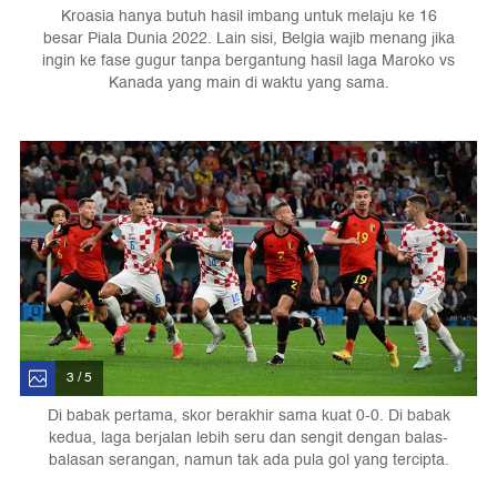
Kroasia hanya butuh hasil imbang untuk melaju ke 16
besar Piala Dunia 2022. Lain sisi, Belgia wajib menang jika
ingin ke fase gugur tanpa bergantung hasil laga Maroko vs
Kanada yang main di waktu yang sama.
3 / 5
Di babak pertama, skor berakhir sama kuat 0-0. Di babak
kedua, laga berjalan lebih seru dan sengit dengan balas-
balasan serangan, namun tak ada pula gol yang tercipta.