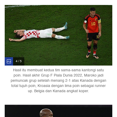
4 / 5
Hasil itu membuat kedua tim sama-sama kantongi satu
poin. Hasil akhir Grup F Piala Dunia 2022, Maroko jadi
pemuncak grup setelah menang 2-1 atas Kanada dengan
total tujuh poin, Kroasia dengan lima poin sebagai runner
up. Belgia dan Kanada angkat koper.