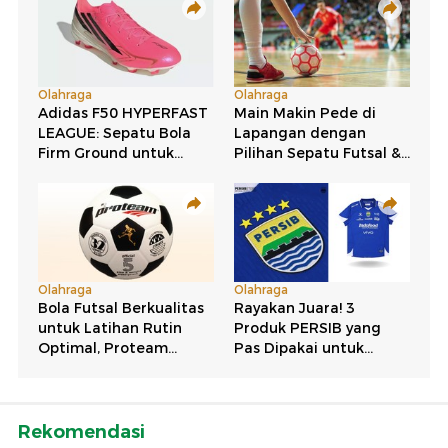
Rekomendasi