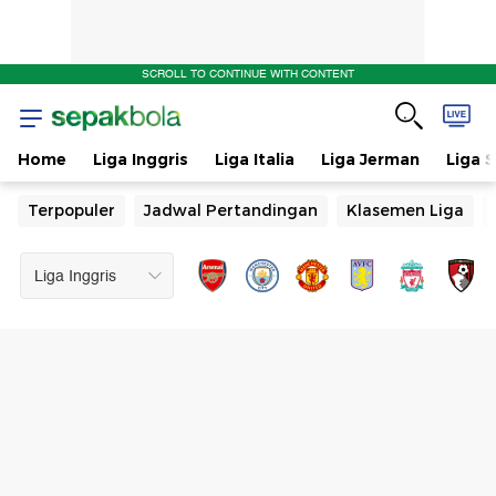
SCROLL TO CONTINUE WITH CONTENT
Home
Liga Inggris
Liga Italia
Liga Jerman
Liga 
Terpopuler
Jadwal Pertandingan
Klasemen Liga