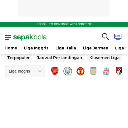
SCROLL TO CONTINUE WITH CONTENT
Home
Liga Inggris
Liga Italia
Liga Jerman
Liga 
Terpopuler
Jadwal Pertandingan
Klasemen Liga