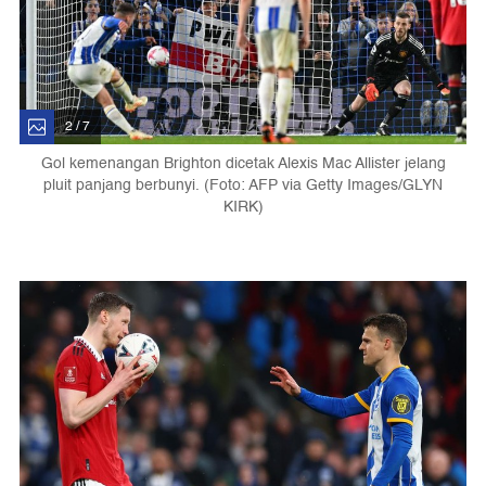
2 / 7
Gol kemenangan Brighton dicetak Alexis Mac Allister jelang
pluit panjang berbunyi. (Foto: AFP via Getty Images/GLYN
KIRK)