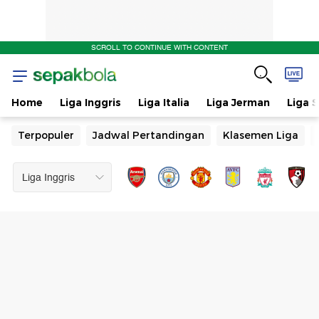
SCROLL TO CONTINUE WITH CONTENT
Home
Liga Inggris
Liga Italia
Liga Jerman
Liga 
Terpopuler
Jadwal Pertandingan
Klasemen Liga