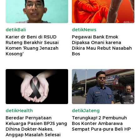
detikBali
detikNews
Karier dr Beni di RSUD
Pegawai Bank Emok
Ruteng Berakhir Seusai
Dipaksa Onani karena
Komen 'Ruang Jenazah
Dikira Mau Rebut Nasabah
Kosong'
Bos
detikHealth
detikJateng
Beredar Pernyataan
Terungkap! 2 Pembunuh
Keluarga Pasien BPJS yang
Bos Konter Ambarawa
Dihina Dokter-Nakes,
Sempat Pura-pura Beli HP
Anggap Masalah Selesai