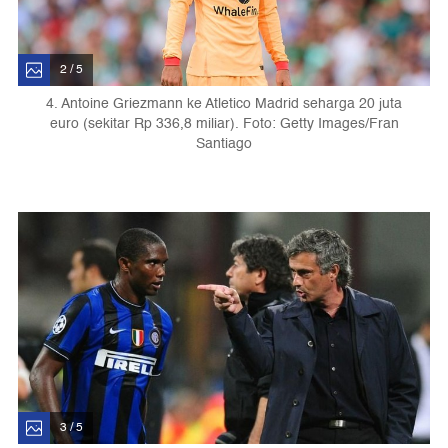
2 / 5
4. Antoine Griezmann ke Atletico Madrid seharga 20 juta
euro (sekitar Rp 336,8 miliar). Foto: Getty Images/Fran
Santiago
3 / 5