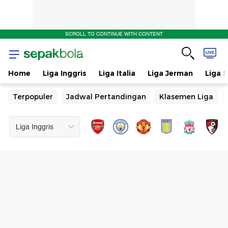
SCROLL TO CONTINUE WITH CONTENT
Home
Liga Inggris
Liga Italia
Liga Jerman
Liga 
Terpopuler
Jadwal Pertandingan
Klasemen Liga