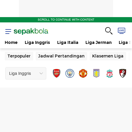
SCROLL TO CONTINUE WITH CONTENT
Home
Liga Inggris
Liga Italia
Liga Jerman
Liga 
Terpopuler
Jadwal Pertandingan
Klasemen Liga