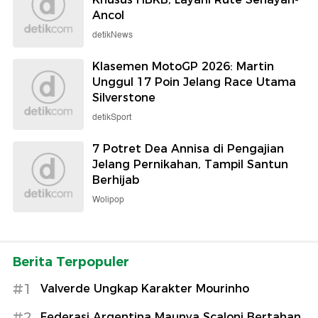
Ancol
detikNews
Klasemen MotoGP 2026: Martin
Unggul 17 Poin Jelang Race Utama
Silverstone
detikSport
7 Potret Dea Annisa di Pengajian
Jelang Pernikahan, Tampil Santun
Berhijab
Wolipop
Berita Terpopuler
#1
Valverde Ungkap Karakter Mourinho
#2
Federasi Argentina Maunya Scaloni Bertahan,