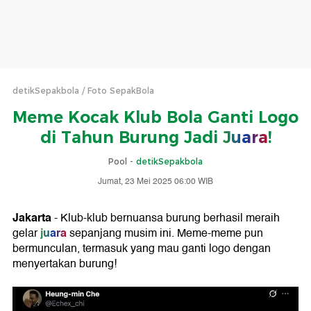
detikSepakbola
Foto SepakBola
Meme Kocak Klub Bola Ganti Logo
di Tahun Burung Jadi
Juara
!
Pool -
detikSepakbola
Jumat, 23 Mei 2025 06:00 WIB
Jakarta
- Klub-klub bernuansa burung berhasil meraih
juara
gelar
sepanjang musim ini. Meme-meme pun
bermunculan, termasuk yang mau ganti logo dengan
menyertakan burung!