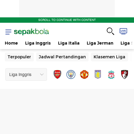
SCROLL TO CONTINUE WITH CONTENT
Home
Liga Inggris
Liga Italia
Liga Jerman
Liga 
Terpopuler
Jadwal Pertandingan
Klasemen Liga