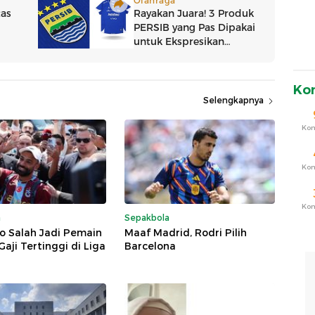
Ko
Selengkapnya
Ko
Ko
Ko
a
Sepakbola
o Salah Jadi Pemain
Maaf Madrid, Rodri Pilih
aji Tertinggi di Liga
Barcelona