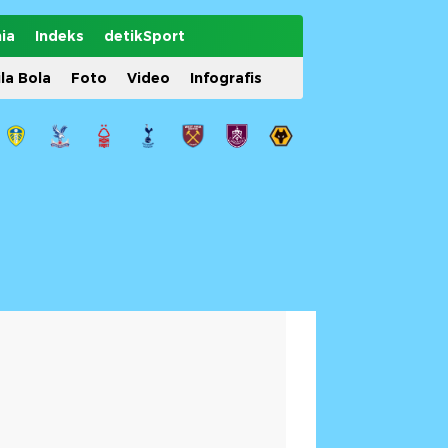
ia
Indeks
detikSport
ila Bola
Foto
Video
Infografis