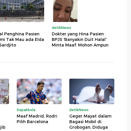
a
detikNews
al Penghina Pasien
Dokter yang Hina Pasien
ami Tak Mau ada Elda
BPJS 'Banyakin Duit Halal'
 Sardjito
Minta Maaf: Mohon Ampun
Sepakbola
detikNews
Maaf Madrid, Rodri
Geger Mayat dalam
Pilih Barcelona
Bagasi Mobil di
jib
Grobogan, Diduga