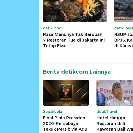
detikFood
detikJogj
Rasa Menunya Tak Berubah,
RSUP so
7 Restoran Tua di Jakarta Ini
BPJS: K
Tetap Eksis
di Klinis
Berita detikcom Lainnya
Sepakbola
detikTravel
Final Piala Presiden
Hotel Hingga
2026: Persebaya
Restoran di 5
Tekuk Persib via Adu
Kawasan Bali Wa