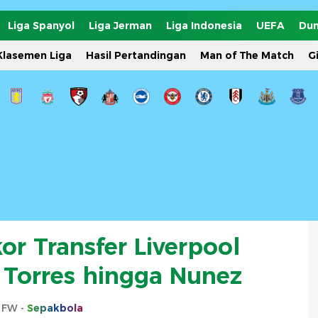
Liga Spanyol
Liga Jerman
Liga Indonesia
UEFA
Dun
Klasemen Liga
Hasil Pertandingan
Man of The Match
G
r Transfer Liverpool
 Torres hingga Nunez
s FW -
Sepakbola