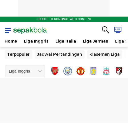
SCROLL TO CONTINUE WITH CONTENT
Home
Liga Inggris
Liga Italia
Liga Jerman
Liga 
Terpopuler
Jadwal Pertandingan
Klasemen Liga