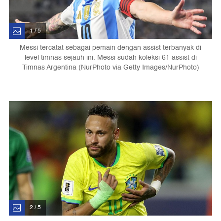
1 / 5
Messi tercatat sebagai pemain dengan assist terbanyak di
level timnas sejauh ini. Messi sudah koleksi 61 assist di
Timnas Argentina (NurPhoto via Getty Images/NurPhoto)
2 / 5