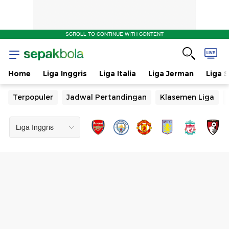
SCROLL TO CONTINUE WITH CONTENT
Home
Liga Inggris
Liga Italia
Liga Jerman
Liga 
Terpopuler
Jadwal Pertandingan
Klasemen Liga