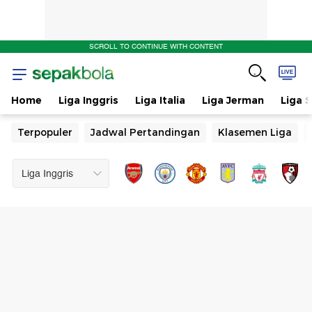
SCROLL TO CONTINUE WITH CONTENT
Home
Liga Inggris
Liga Italia
Liga Jerman
Liga 
Terpopuler
Jadwal Pertandingan
Klasemen Liga