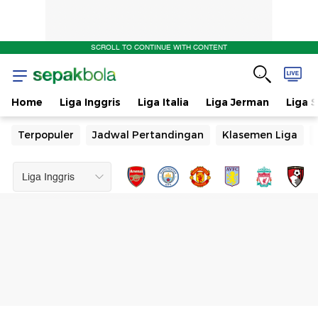
SCROLL TO CONTINUE WITH CONTENT
Home
Liga Inggris
Liga Italia
Liga Jerman
Liga 
Terpopuler
Jadwal Pertandingan
Klasemen Liga