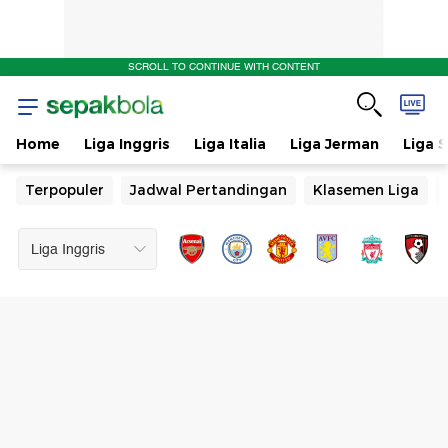
SCROLL TO CONTINUE WITH CONTENT
Home
Liga Inggris
Liga Italia
Liga Jerman
Liga 
Terpopuler
Jadwal Pertandingan
Klasemen Liga