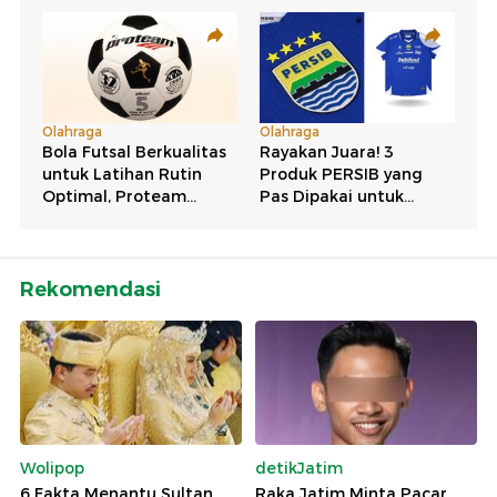
Rekomendasi
Wolipop
detikJatim
6 Fakta Menantu Sultan
Raka Jatim Minta Pacar