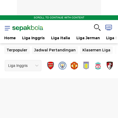
SCROLL TO CONTINUE WITH CONTENT
Home
Liga Inggris
Liga Italia
Liga Jerman
Liga 
Terpopuler
Jadwal Pertandingan
Klasemen Liga