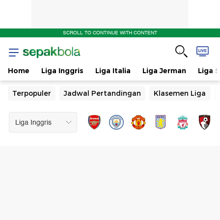
SCROLL TO CONTINUE WITH CONTENT
Home
Liga Inggris
Liga Italia
Liga Jerman
Liga 
Terpopuler
Jadwal Pertandingan
Klasemen Liga