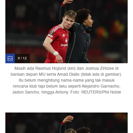
9 / 12
Masih ada Rasmus Hojlund (kiri) dan Joshua Zirkzee di
barisan depan MU serta Amad Diallo (tidak ada di gambar).
Itu belum menghitung nama-nama yang tak masuk
rencana klub tapi belum laku seperti Alejandro Garnacho,
Jadon Sancho, hingga Antony. Foto: REUTERS/Phil Noble