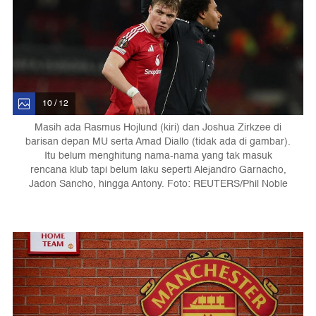
10 / 12
Masih ada Rasmus Hojlund (kiri) dan Joshua Zirkzee di
barisan depan MU serta Amad Diallo (tidak ada di gambar).
Itu belum menghitung nama-nama yang tak masuk
rencana klub tapi belum laku seperti Alejandro Garnacho,
Jadon Sancho, hingga Antony. Foto: REUTERS/Phil Noble