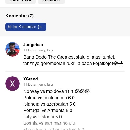
lionel messi
carlos ruiz