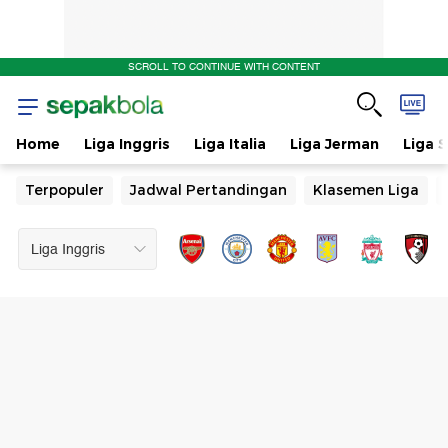
SCROLL TO CONTINUE WITH CONTENT
Home
Liga Inggris
Liga Italia
Liga Jerman
Liga 
Terpopuler
Jadwal Pertandingan
Klasemen Liga