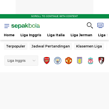
SCROLL TO CONTINUE WITH CONTENT
Home
Liga Inggris
Liga Italia
Liga Jerman
Liga 
Terpopuler
Jadwal Pertandingan
Klasemen Liga