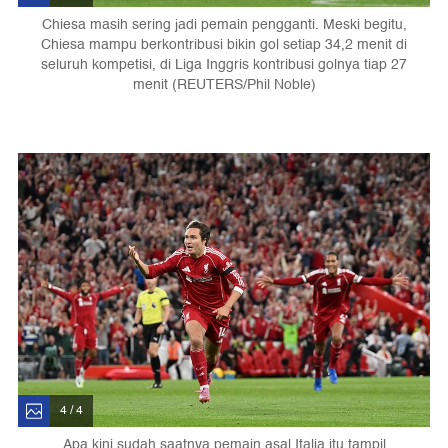
Chiesa masih sering jadi pemain pengganti. Meski begitu,
Chiesa mampu berkontribusi bikin gol setiap 34,2 menit di
seluruh kompetisi, di Liga Inggris kontribusi golnya tiap 27
menit (REUTERS/Phil Noble)
4 / 4
Apa kini sudah saatnya pemain asal Italia itu tampil