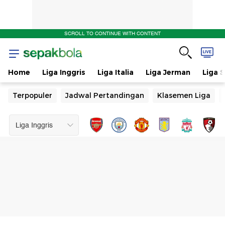
SCROLL TO CONTINUE WITH CONTENT
Home
Liga Inggris
Liga Italia
Liga Jerman
Liga 
Terpopuler
Jadwal Pertandingan
Klasemen Liga