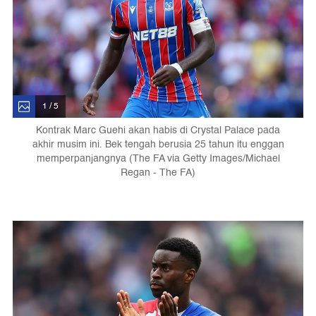
1 / 5
Kontrak Marc Guehi akan habis di Crystal Palace pada
akhir musim ini. Bek tengah berusia 25 tahun itu enggan
memperpanjangnya (The FA via Getty Images/Michael
Regan - The FA)