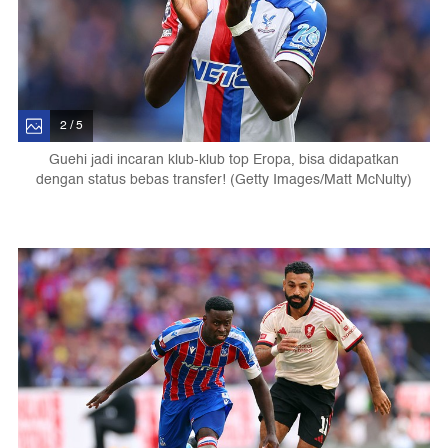
2 / 5
Guehi jadi incaran klub-klub top Eropa, bisa didapatkan
dengan status bebas transfer! (Getty Images/Matt McNulty)