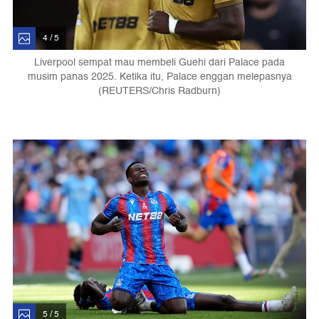
4 / 5
Liverpool sempat mau membeli Guehi dari Palace pada
musim panas 2025. Ketika itu, Palace enggan melepasnya
(REUTERS/Chris Radburn)
5 / 5