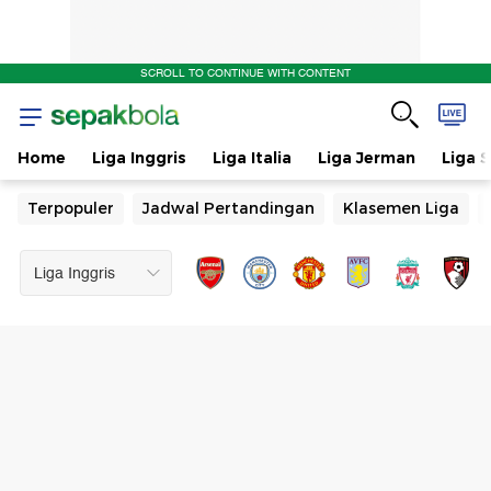
SCROLL TO CONTINUE WITH CONTENT
Home
Liga Inggris
Liga Italia
Liga Jerman
Liga 
Terpopuler
Jadwal Pertandingan
Klasemen Liga