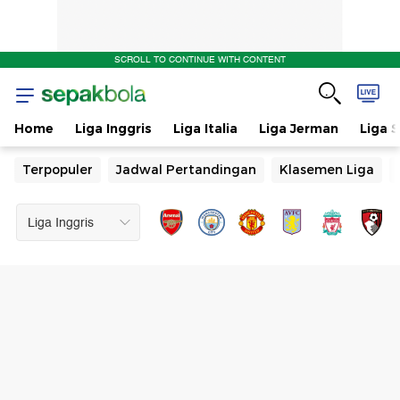
SCROLL TO CONTINUE WITH CONTENT
Home
Liga Inggris
Liga Italia
Liga Jerman
Liga 
Terpopuler
Jadwal Pertandingan
Klasemen Liga