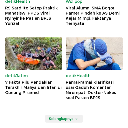
detikHealth
Wolipop
RS Sardjito Setop Praktik
Viral Alumni SMA Bogor
Mahasiswi PPDS Viral
Pamer Pindah ke AS Demi
Nyinyir ke Pasien BPJS
Kejar Mimpi, Faktanya
Yurizal
Ternyata
detikJatim
detikHealth
7 Fakta Pilu Pendakian
Ramai-ramai Klarifikasi
Terakhir Maliya dan Irfan di
usai Gaduh Komentar
Gunung Piramid
Nirempati Dokter-Nakes
soal Pasien BPJS
Selengkapnya