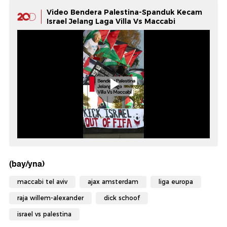
Video Bendera Palestina-Spanduk Kecam
Israel Jelang Laga Villa Vs Maccabi
(bay/yna)
maccabi tel aviv
ajax amsterdam
liga europa
raja willem-alexander
dick schoof
israel vs palestina