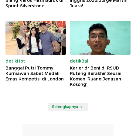
Biang Kerok Hasil Buruk di
Inggris 2026: Jorge Martin
Sprint Silverstone
Juara!
detikHot
detikBali
Bangga! Putri Tommy
Karier dr Beni di RSUD
Kurniawan Sabet Medali
Ruteng Berakhir Seusai
Emas Kompetisi di London
Komen 'Ruang Jenazah
Kosong'
Selengkapnya