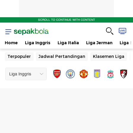
SCROLL TO CONTINUE WITH CONTENT
Home
Liga Inggris
Liga Italia
Liga Jerman
Liga 
Terpopuler
Jadwal Pertandingan
Klasemen Liga