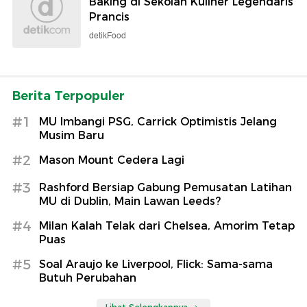
Baking di Sekolah Kuliner Legendaris
Prancis
detikFood
Berita Terpopuler
#1
MU Imbangi PSG, Carrick Optimistis Jelang
Musim Baru
#2
Mason Mount Cedera Lagi
#3
Rashford Bersiap Gabung Pemusatan Latihan
MU di Dublin, Main Lawan Leeds?
#4
Milan Kalah Telak dari Chelsea, Amorim Tetap
Puas
#5
Soal Araujo ke Liverpool, Flick: Sama-sama
Butuh Perubahan