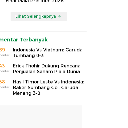
Final Piala Presiden 2026
Lihat Selengkapnya
mentar Terbanyak
89
Indonesia Vs Vietnam: Garuda
Tumbang 0-3
mentar
43
Erick Thohir Dukung Rencana
Penjualan Saham Piala Dunia
mentar
38
Hasil Timor Leste Vs Indonesia:
Baker Sumbang Gol, Garuda
mentar
Menang 3-0