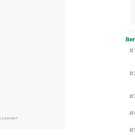
Ber
#
#
#
#
H CONTENT
#