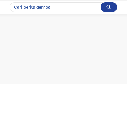
Cancel
Yang sedang ramai dicari
#1
gempa hari ini
#2
demo
#3
gempa
#4
iran
#5
prabowo
Promoted
Terakhir yang dicari
Loading...