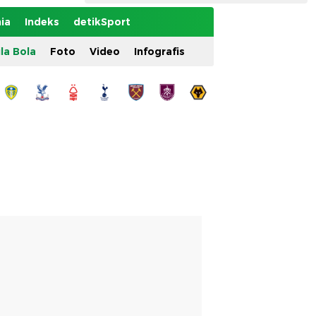
ia
Indeks
detikSport
ila Bola
Foto
Video
Infografis