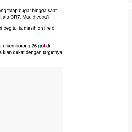
ang tetap bugar hingga saat
et ala CR7. Mau dicoba?
begitu, ia masih on fire di
gol
dah memborong 26
di
a kian dekat dengan targetnya