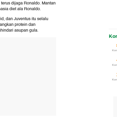
g terus dijaga Ronaldo. Mantan
asia diet ala Ronaldo.
d, dan Juventus itu selalu
ngkan protein dan
hindari asupan gula.
Ko
T
Ko
Ko
Ko