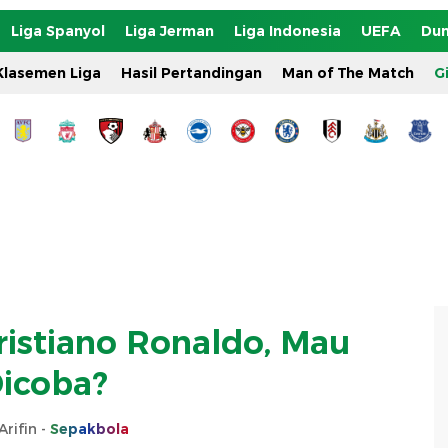
Liga Spanyol
Liga Jerman
Liga Indonesia
UEFA
Dun
Klasemen Liga
Hasil Pertandingan
Man of The Match
G
Cristiano Ronaldo, Mau
icoba?
Arifin -
Sepakbola