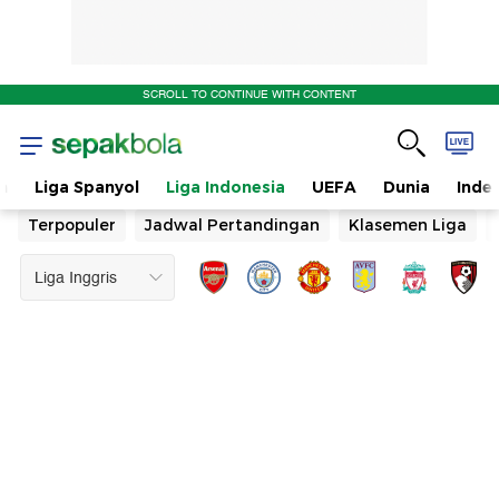
SCROLL TO CONTINUE WITH CONTENT
n
Liga Spanyol
Liga Indonesia
UEFA
Dunia
Inde
Terpopuler
Jadwal Pertandingan
Klasemen Liga