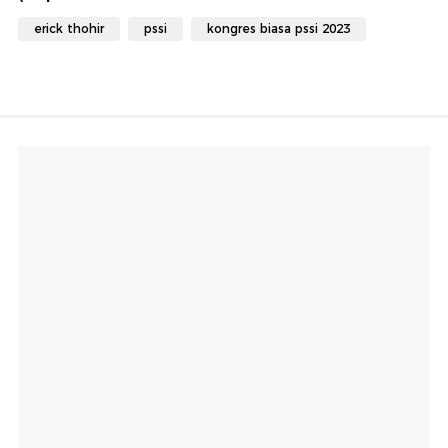
erick thohir
pssi
kongres biasa pssi 2023