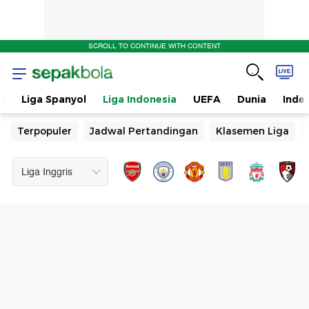
SCROLL TO CONTINUE WITH CONTENT
n
Liga Spanyol
Liga Indonesia
UEFA
Dunia
Inde
Terpopuler
Jadwal Pertandingan
Klasemen Liga