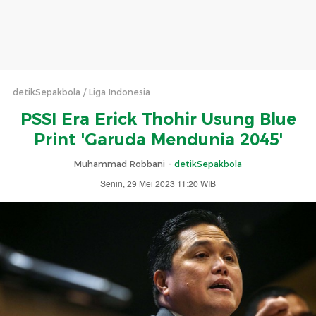
detikSepakbola
Liga Indonesia
PSSI Era Erick Thohir Usung Blue
Print 'Garuda Mendunia 2045'
Muhammad Robbani -
detikSepakbola
Senin, 29 Mei 2023 11:20 WIB