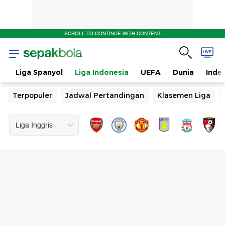
SCROLL TO CONTINUE WITH CONTENT
n
Liga Spanyol
Liga Indonesia
UEFA
Dunia
Inde
Terpopuler
Jadwal Pertandingan
Klasemen Liga