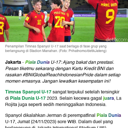
Penampilan Timnas Spanyol U-17 saat berlaga di fase grup yang
berlangsung di Stadion Manahan. (Foto: Prihatnomo/detikJateng)
Jakarta
Piala Dunia
-
U-17: Ajang bakat dan prestasi.
Pesan
tiketmu
sekarang dengan
Kartu Kredit BNI
dan
rasakan #BNIGlobalReachIndonesianPride dalam setiap
momen emasnya. Jangan lewatkan kesempatan ini!
Timnas Spanyol U-17
sangat terpukul setelah tersingkir
Piala Dunia U-17
juara
di
2023. Selain kecewa gagal
, La
Rojita juga seperti sedih meninggalkan Indonesia.
Piala Dunia
Spanyol dikalahkan Jerman di perempatfinal
U-17, Jumat (24/11/2023) sore WIB. Dalam duel yang