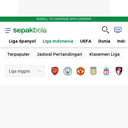
SCROLL TO CONTINUE WITH CONTENT
n
Liga Spanyol
Liga Indonesia
UEFA
Dunia
Inde
Terpopuler
Jadwal Pertandingan
Klasemen Liga