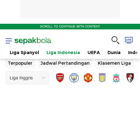
SCROLL TO CONTINUE WITH CONTENT
n
Liga Spanyol
Liga Indonesia
UEFA
Dunia
Inde
Terpopuler
Jadwal Pertandingan
Klasemen Liga