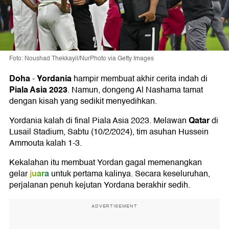
Foto: Noushad Thekkayil/NurPhoto via Getty Images
Doha
Yordania
-
hampir membuat akhir cerita indah di
Piala Asia 2023
. Namun, dongeng Al Nashama tamat
dengan kisah yang sedikit menyedihkan.
Qatar
Yordania kalah di final Piala Asia 2023. Melawan
di
Lusail Stadium, Sabtu (10/2/2024), tim asuhan Hussein
Ammouta kalah 1-3.
Kekalahan itu membuat Yordan gagal memenangkan
juara
gelar
untuk pertama kalinya. Secara keseluruhan,
perjalanan penuh kejutan Yordana berakhir sedih.
ADVERTISEMENT