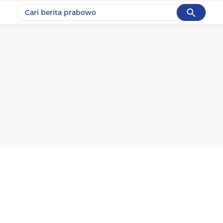
Cancel
Yang sedang ramai dicari
#1
data live draw sgp
#2
piala presiden 2026
#3
prabowo
#4
iran
#5
gempa hari ini
Promoted
Terakhir yang dicari
Loading...