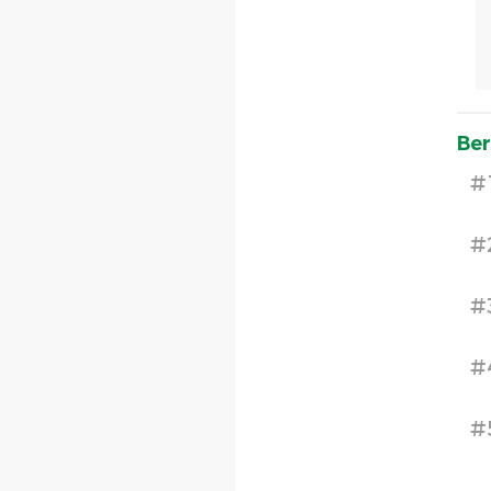
Ber
#
#
#
#
#