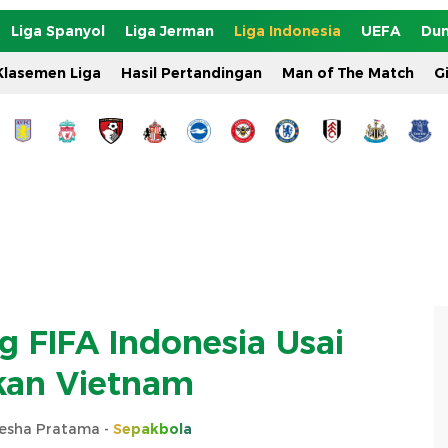
Liga Spanyol
Liga Jerman
Liga Indonesia
UEFA
Dun
Klasemen Liga
Hasil Pertandingan
Man of The Match
G
g FIFA Indonesia Usai
kan Vietnam
sha Pratama -
Sepakbola