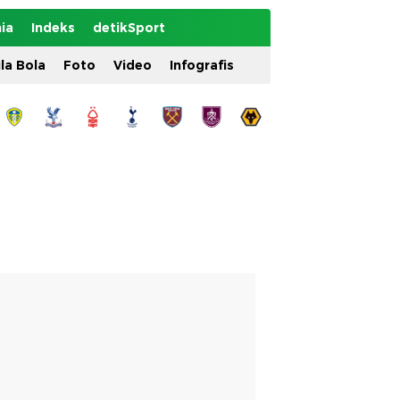
ia
Indeks
detikSport
ila Bola
Foto
Video
Infografis