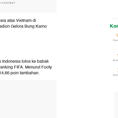
H CONTENT
ia atas Vietnam di
 Stadion Gelora Bung Karno
Ko
Ko
s Indonesia lolos ke babak
Ko
 ranking FIFA. Menurut Footy
14,66 poin tambahan.
Ko
T