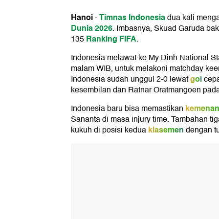
Hanoi
Timnas Indonesia
-
dua kali meng
Dunia 2026
. Imbasnya, Skuad Garuda bak
Ranking FIFA
135
.
Indonesia melawat ke My Dinh National St
malam WIB, untuk melakoni matchday kee
gol
Indonesia sudah unggul 2-0 lewat
cepa
kesembilan dan Ratnar Oratmangoen pada
kemena
Indonesia baru bisa memastikan
Sananta di masa injury time. Tambahan ti
klasemen
kukuh di posisi kedua
dengan tu