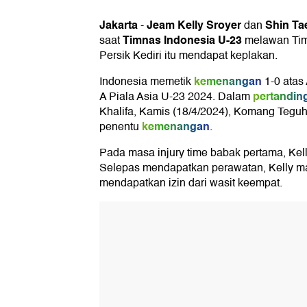
Jakarta
Jeam Kelly Sroyer
Shin Ta
-
dan
Timnas Indonesia U-23
saat
melawan Tim
Persik Kediri itu mendapat keplakan.
kemenangan
Indonesia memetik
1-0 atas 
pertandin
A Piala Asia U-23 2024. Dalam
Khalifa, Kamis (18/4/2024), Komang Tegu
kemenangan
penentu
.
Pada masa injury time babak pertama, Kel
Selepas mendapatkan perawatan, Kelly m
mendapatkan izin dari wasit keempat.