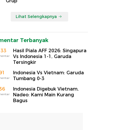
Grup
Lihat Selengkapnya
mentar Terbanyak
133
Hasil Piala AFF 2026: Singapura
Vs Indonesia 1-1, Garuda
mentar
Tersingkir
91
Indonesia Vs Vietnam: Garuda
Tumbang 0-3
mentar
36
Indonesia Digebuk Vietnam,
Nadeo: Kami Main Kurang
mentar
Bagus