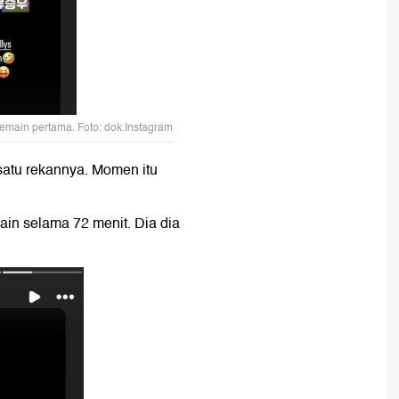
emain pertama. Foto: dok.Instagram
satu rekannya. Momen itu
in selama 72 menit. Dia dia