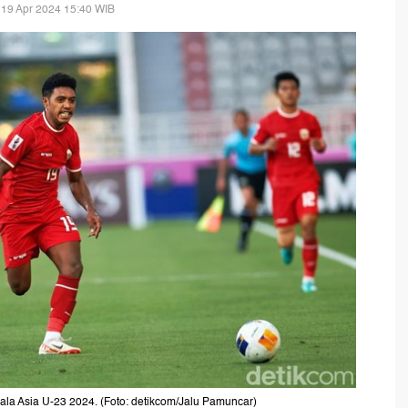
 19 Apr 2024 15:40 WIB
iala Asia U-23 2024. (Foto: detikcom/Jalu Pamuncar)