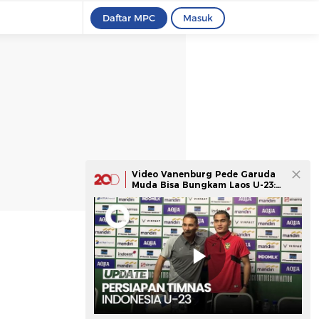
Daftar MPC
Masuk
Video Vanenburg Pede Garuda
Muda Bisa Bungkam Laos U-23:
Kami Siap!