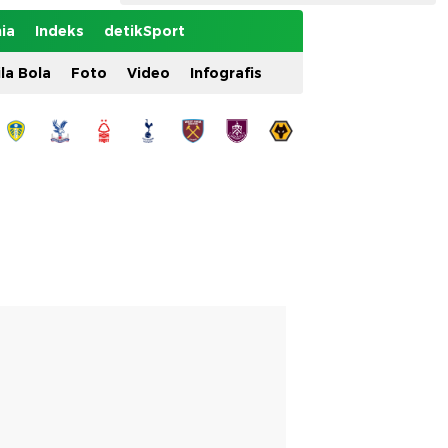
ia
Indeks
detikSport
ila Bola
Foto
Video
Infografis